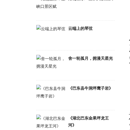
云端上的琴弦
舍一轮孤月，拥漫天星光
《巴东县牛洞坪鹰子岩》
《湖北巴东金果坪龙王
河》